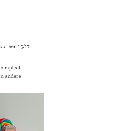
oor een 15/17
 compleet
en andere